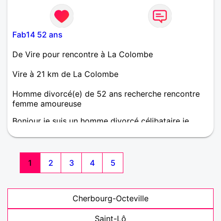
Fab14 52 ans
De Vire pour rencontre à La Colombe
Vire à 21 km de La Colombe
Homme divorcé(e) de 52 ans recherche rencontre
femme amoureuse
Bonjour je suis un homme divorcé célibataire je
recherche une femme célibataire pour fonder une
famille sur le long terme Je suis quelqu'un de très
respectueux gentil sincère affectueux et doux Alors
si tu es intéressée par mon profil n'hésite pas à me
1
2
3
4
5
contacter Et si tu as des enfants ils sont les
bienvenus À très vite
Cherbourg-Octeville
Saint-Lô