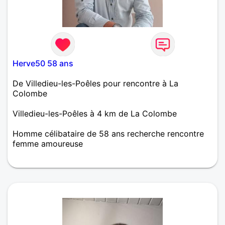
Herve50 58 ans
De Villedieu-les-Poêles pour rencontre à La
Colombe
Villedieu-les-Poêles à 4 km de La Colombe
Homme célibataire de 58 ans recherche rencontre
femme amoureuse
Ouvert d'esprit, épicurien de la vie.. Je recherche
une femme qui aime sortir des sentiers battus et
casser les codes.. Plus kinky que vanille... Ont a
qu'une vie. Et la partager a deux c'est encore mieux