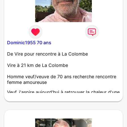
Dominic1955 70 ans
De Vire pour rencontre à La Colombe
Vire à 21 km de La Colombe
Homme veuf/veuve de 70 ans recherche rencontre
femme amoureuse
Veuf, j'aspire aujourd'hui à retrouver la chaleur d'une
relation simple et sincère. J'ai appris à apprécier les
petits bonheurs de la vie et je crois qu'ils se
partagent encore mieux à deux. Authentique et
sensible, l'honnêteté et le respect sont pour moi des
qualités importantes. Je suis calme mais
dynamique, réfléchi et organisé. J'ai des valeurs