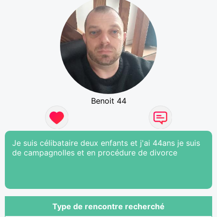
Benoit 44
Je suis célibataire deux enfants et j'ai 44ans je suis
de campagnolles et en procédure de divorce
Type de rencontre recherché