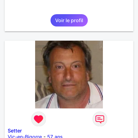
Voir le profil
Setter
Vic-en-Bigorre
-
57 ans