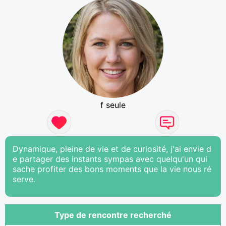
f seule
Dynamique, pleine de vie et de curiosité, j'ai envie d
e partager des instants sympas avec quelqu'un qui
sache profiter des bons moments que la vie nous ré
serve.
Type de rencontre recherché