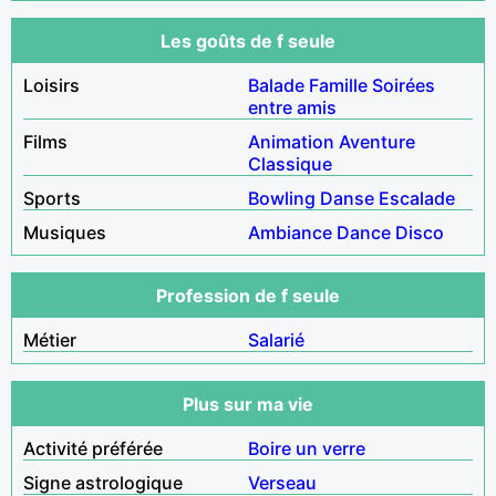
Les goûts de f seule
Loisirs
Balade
Famille
Soirées
entre amis
Films
Animation
Aventure
Classique
Sports
Bowling
Danse
Escalade
Musiques
Ambiance
Dance
Disco
Profession de f seule
Métier
Salarié
Plus sur ma vie
Activité préférée
Boire un verre
Signe astrologique
Verseau