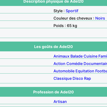
Description physique de Adel20
Style :
Sportif
Couleur des cheveux :
Noirs
Poids : 65 kg
Les goûts de Adel20
Animaux
Balade
Cuisine
Fami
Action
Comédie
Documentai
Automobile
Equitation
Footba
Classique
Disco
Rap
Profession de Adel20
Artisan