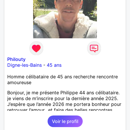
Philouty
Digne-les-Bains
-
45 ans
Homme célibataire de 45 ans recherche rencontre
amoureuse
Bonjour, je me présente Philippe 44 ans célibataire.
je viens de m’inscrire pour la dernière année 2025.
J’espère que l’année 2026 me portera bonheur pour
retrouver l’amour.. et faire des belles rencontres.
homme, gentil, honnête, généreux, toujours aider les
Voir le profil
personnes en difficulté très bricoleur, je touche un
peu à tout.. ma passion, la marche, je fais pas mal