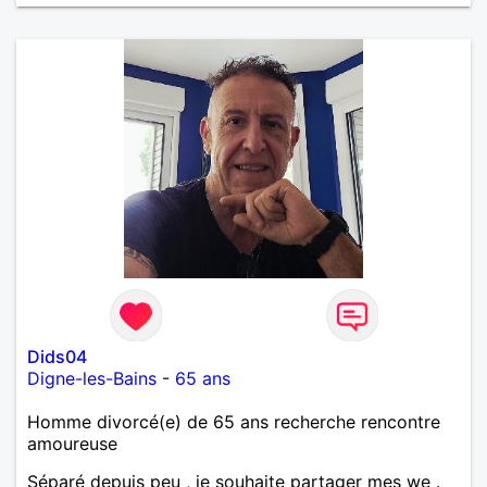
de randonnée, je bricole beaucoup chaque année, je
fais un grand potager. N’hésitez pas à visiter mon
profil. À très bientôt j’espère et très bonnes fêtes
d’année à tout le monde..
Dids04
Digne-les-Bains
-
65 ans
Homme divorcé(e) de 65 ans recherche rencontre
amoureuse
Séparé depuis peu , je souhaite partager mes we .