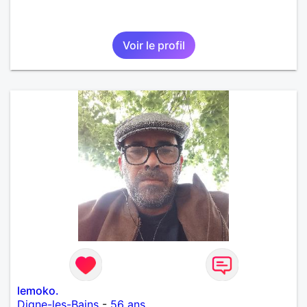
Voir le profil
lemoko.
Digne-les-Bains
-
56 ans