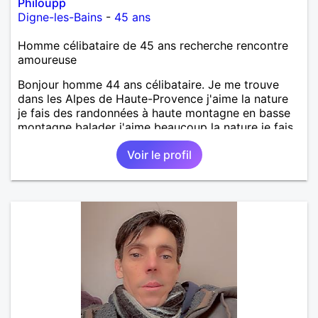
Philoupp
Digne-les-Bains
-
45 ans
Homme célibataire de 45 ans recherche rencontre
amoureuse
Bonjour homme 44 ans célibataire. Je me trouve
dans les Alpes de Haute-Provence j'aime la nature
je fais des randonnées à haute montagne en basse
montagne balader j'aime beaucoup la nature je fais
un grand potager beaucoup de légumes. Et aussi
Voir le profil
très bricoleur on appelle monsieur MacGyver 😉
garçon gentil aimable sensible honnête généreux
très réservé. L'homme très prévenant à me
découvrir je ne mords pas 🤣