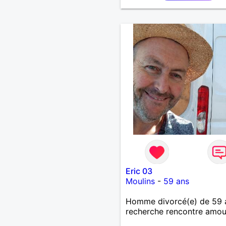
l'une de vos activités je su
partant.
Eric 03
Moulins
-
59 ans
Homme divorcé(e) de 59 
recherche rencontre amo