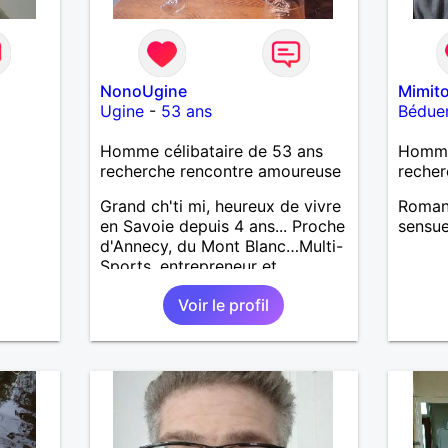
NonoUgine
Mimit
Ugine
-
53 ans
Bédue
Homme célibataire de 53 ans
Homme
recherche rencontre amoureuse
recher
Grand ch'ti mi, heureux de vivre
Romant
en Savoie depuis 4 ans... Proche
sensue
d'Annecy, du Mont Blanc…Multi-
Sports, entrepreneur et
bénévole au Fort de Lestal
Voir le profil
73200 Marthod (Alt. 800m)…
Endroit "fabuleux" !…Enquêtes
et tu me trouveras !