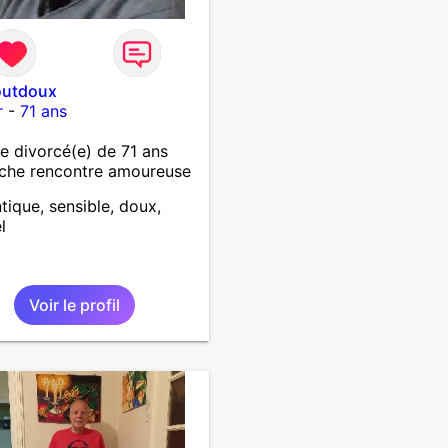
outdoux
r
-
71 ans
 divorcé(e) de 71 ans
che rencontre amoureuse
ique, sensible, doux,
l
Voir le profil