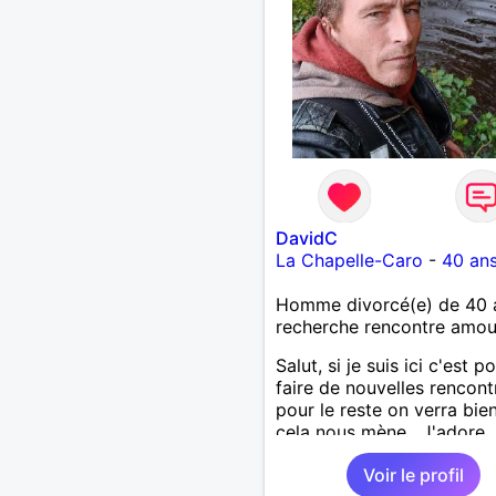
DavidC
La Chapelle-Caro
-
40 an
Homme divorcé(e) de 40 
recherche rencontre amo
Salut, si je suis ici c'est p
faire de nouvelles rencont
pour le reste on verra bie
cela nous mène . J'adore
découvrir de nouvelles ch
Voir le profil
alors si vous voulez m'init