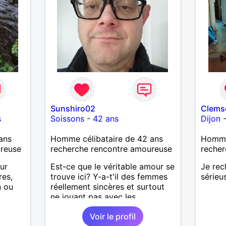
Sunshiro02
Clems
s
Soissons
-
42 ans
Dijon
ans
Homme célibataire de 42 ans
Homme
ureuse
recherche rencontre amoureuse
recher
our
Est-ce que le véritable amour se
Je rec
res,
trouve ici? Y-a-t'il des femmes
sérieu
n ou
réellement sincères et surtout
ne jouant pas avec les
oses ,
sentiments des hommes? Etant
Voir le profil
ier à
un homme protecteur et