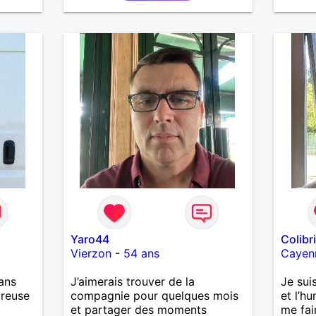
is
bienveillant, je veux continuer
d'y croire et pouvoir enfin
former la petite famille que je
désir temps. Faux profil,
profiteuse et autres joyeuseté
passer votre chemin, vous ne
m'intéressez pas du tout!
Yaro44
Colibr
Vierzon
-
54 ans
Cayen
ans
J’aimerais trouver de la
Je suis
ureuse
compagnie pour quelques mois
et l’h
et partager des moments
me fai