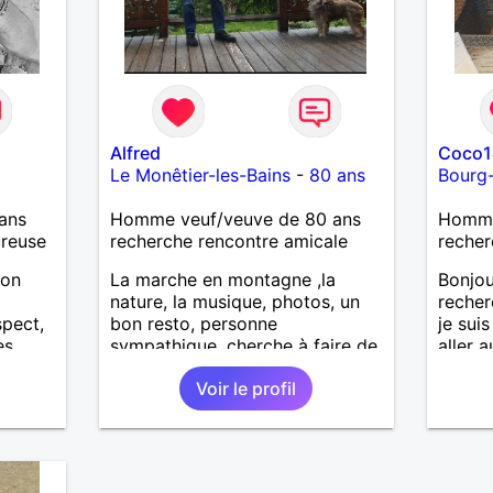
Alfred
Coco1
Le Monêtier-les-Bains
-
80 ans
Bourg
ans
Homme veuf/veuve de 80 ans
Homme 
ureuse
recherche rencontre amicale
recher
ion
La marche en montagne ,la
Bonjou
nature, la musique, photos, un
recher
spect,
bon resto, personne
je suis
es
sympathique, cherche à faire de
aller a
e ni à
nouvelles connaissances .
Voir le profil
r avec
 ce
t
e
er des