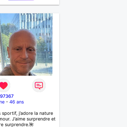
i97367
ne
-
46 ans
 sportif, j’adore la nature
umour. J’aime surprendre et
re surprendre.🌺