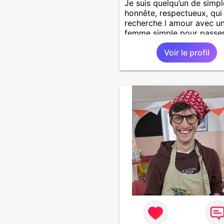
Je suis quelqu’un de simpl
honnête, respectueux, qui
recherche l amour avec u
femme simple pour passe
moments agréables :discut
Voir le profil
voyager, visiter d’autres p
sans prise de tête.