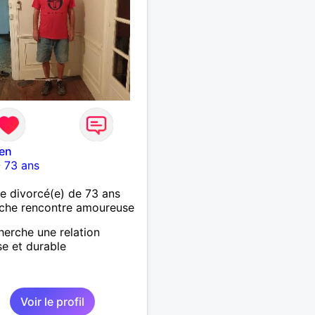
en
-
73 ans
 divorcé(e) de 73 ans
che rencontre amoureuse
herche une relation
se et durable
Voir le profil