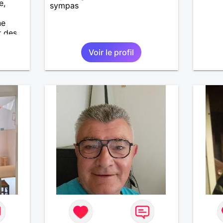
e,
sympas
ne
r des
er,
Voir le profil
ays