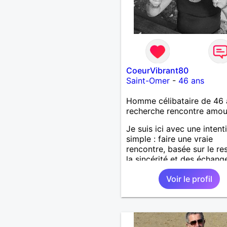
CoeurVibrant80
Saint-Omer
-
46 ans
Homme célibataire de 46 
recherche rencontre amo
Je suis ici avec une intent
simple : faire une vraie
rencontre, basée sur le re
la sincérité et des échang
authentiques. Je ne cherch
Voir le profil
combler un vide, ni à joue
les sentiments de qui que
soit. J'aimerais simplemen
apprendre à connaître un
personne avec qui partag