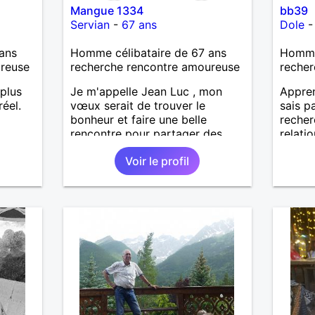
Mangue 1334
bb39
Servian
-
67 ans
Dole
ans
Homme célibataire de 67 ans
Homme 
ureuse
recherche rencontre amoureuse
recher
 plus
Je m'appelle Jean Luc , mon
Appren
éel.
vœux serait de trouver le
sais pa
bonheur et faire une belle
recher
rencontre pour partager des
relatio
beaux moments et de crée une
Voir le profil
relation saine , sérieuse et solide
, je suis ouvert et curieux de
tout